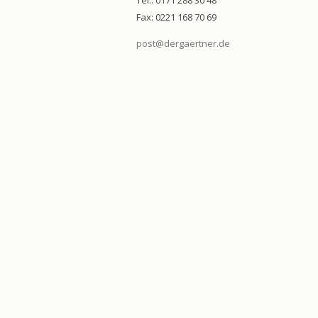
Tel.: 0171 288 30 48
Fax: 0221 168 70 69
post@dergaertner.de