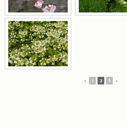
◄
1
2
3
►