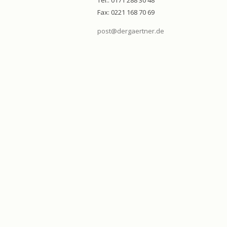
Tel.: 0171 288 30 48
Fax: 0221 168 70 69
post@dergaertner.de