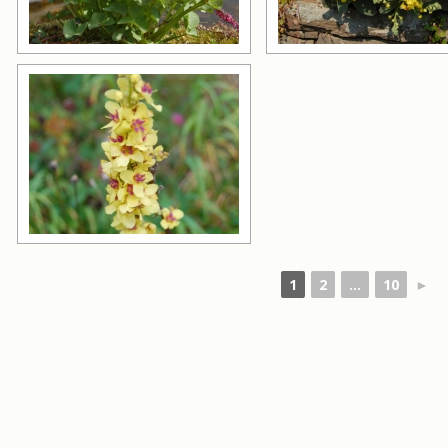
1
2
...
10
►