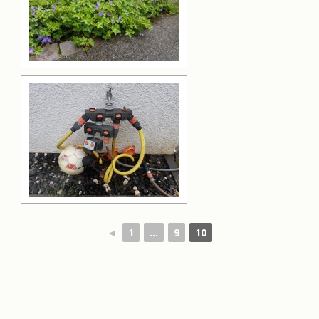
◄
1
...
9
10